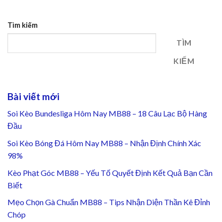
Tìm kiếm
TÌM
KIẾM
Bài viết mới
Soi Kèo Bundesliga Hôm Nay MB88 – 18 Câu Lạc Bộ Hàng
Đầu
Soi Kèo Bóng Đá Hôm Nay MB88 – Nhận Định Chính Xác
98%
Kèo Phạt Góc MB88 – Yếu Tố Quyết Định Kết Quả Bạn Cần
Biết
Mẹo Chọn Gà Chuẩn MB88 – Tips Nhận Diện Thần Kê Đỉnh
Chóp