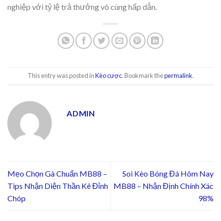
nghiệp với tỷ lệ trả thưởng vô cùng hấp dẫn.
This entry was posted in
Kèo cược
. Bookmark the
permalink
.
ADMIN
Mẹo Chọn Gà Chuẩn MB88 –
Soi Kèo Bóng Đá Hôm Nay
Tips Nhận Diện Thần Kê Đỉnh
MB88 – Nhận Định Chính Xác
Chóp
98%