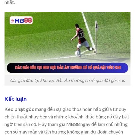
nhất.
Các giải đấu tại khu vực Bắc Âu thường có số quả đặt góc cao
Kết luận
Kèo phạt góc
mang đến sự giao thoa hoàn hảo giữa tư duy
chiến thuật nhạy bén và những khoảnh khắc bùng nổ đầy bất
ngờ trên sân cỏ. Hãy tham gia
MB88
ngay để làm chủ những
con số may mắn và tận hưởng không gian dự đoán chuyên