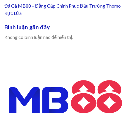
Đá Gà MB88 – Đẳng Cấp Chinh Phục Đấu Trường Thomo
Rực Lửa
Bình luận gần đây
Không có bình luận nào để hiển thị.