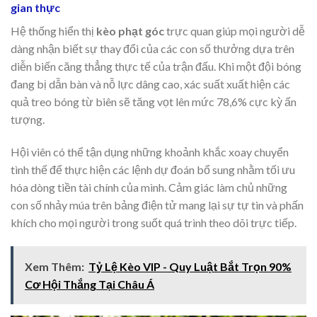
gian thực
Hệ thống hiển thị
kèo phạt góc
trực quan giúp mọi người dễ
dàng nhận biết sự thay đổi của các con số thưởng dựa trên
diễn biến căng thẳng thực tế của trận đấu. Khi một đội bóng
đang bị dẫn bàn và nỗ lực dâng cao, xác suất xuất hiện các
quả treo bóng từ biên sẽ tăng vọt lên mức 78,6% cực kỳ ấn
tượng.
Hội viên có thể tận dụng những khoảnh khắc xoay chuyển
tình thế để thực hiện các lệnh dự đoán bổ sung nhằm tối ưu
hóa dòng tiền tài chính của mình. Cảm giác làm chủ những
con số nhảy múa trên bảng điện tử mang lại sự tự tin và phấn
khích cho mọi người trong suốt quá trình theo dõi trực tiếp.
Xem Thêm:
Tỷ Lệ Kèo VIP - Quy Luật Bắt Trọn 90%
Cơ Hội Thắng Tại Châu Á