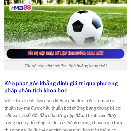
Tốc độ cập nhật dữ liệu tình huống bóng chết
Kèo phạt góc khẳng định giá trị qua phương
pháp phân tích khoa học
Việc đưa ra các lựa chọn không còn dựa trên sự may rủi
thuần túy mà được hậu thuẫn bởi những bảng thống kê chi
tiết và lịch sử đối đầu của từng cặp đấu. Thành viên được
trang bị đầy đủ công cụ để trở thành những chuyên gia thực
thụ trong việc đọc vị các tình huống cố định trên thảm cỏ