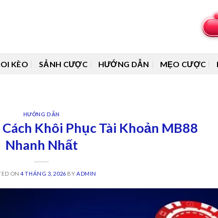
SOI KÈO
SẢNH CƯỢC
HƯỚNG DẪN
MẸO CƯỢC
HƯỚNG DẪN
 Cách Khôi Phục Tài Khoản MB88
Nhanh Nhất
TED ON
4 THÁNG 3, 2026
BY
ADMIN