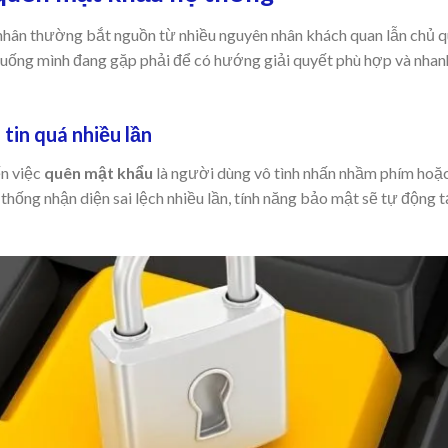
nhân thường bắt nguồn từ nhiều nguyên nhân khách quan lẫn chủ 
 huống mình đang gặp phải để có hướng giải quyết phù hợp và nhan
tin quá nhiều lần
ến việc
quên mật khẩu
là người dùng vô tình nhấn nhầm phím hoặ
ệ thống nhận diện sai lệch nhiều lần, tính năng bảo mật sẽ tự động 