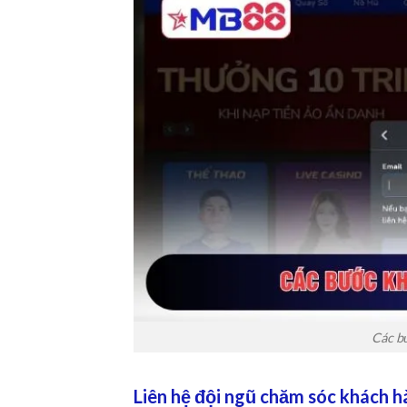
Các b
Liên hệ đội ngũ chăm sóc khách 