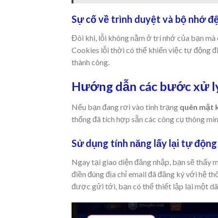
Sự cố về trình duyệt và bộ nhớ 
Đôi khi, lỗi không nằm ở trí nhớ của bạn mà 
Cookies lỗi thời có thể khiến việc tự động đ
thành công.
Hướng dẫn các bước xử l
Nếu bạn đang rơi vào tình trạng
quên mật 
thống đã tích hợp sẵn các công cụ thông minh
Sử dụng tính năng lấy lại tự động
Ngay tại giao diện đăng nhập, bạn sẽ thấy
điền đúng địa chỉ email đã đăng ký với hệ t
được gửi tới, bạn có thể thiết lập lại một d