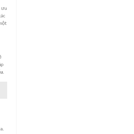
i ưu
xác
 một
ẽ
úp
ẩu
.
a.