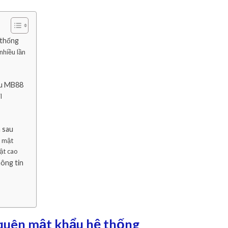
 thống
nhiều lần
ẩu MB88
l
n sau
o mật
ật cao
hông tin
 quên mật khẩu hệ thống