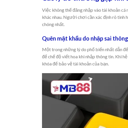
Việc không thể đăng nhập vào tài khoản cá 
khác nhau. Người chơi cần xác định rõ tình
chóng nhất.
Quên mật khẩu do nhập sai thông 
Một trong những lý do phổ biến nhất dẫn đ
để chế độ viết hoa khi nhập thông tin. Khi h
khóa để bảo vệ tài khoản của bạn.