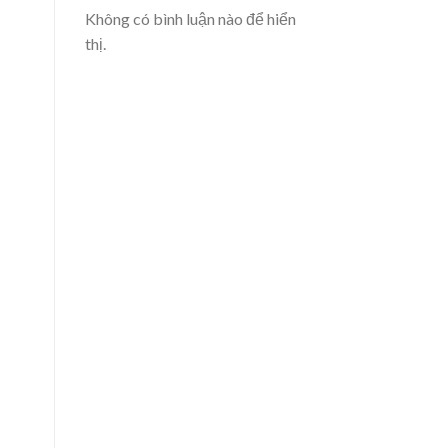
Không có bình luận nào để hiển
thị.