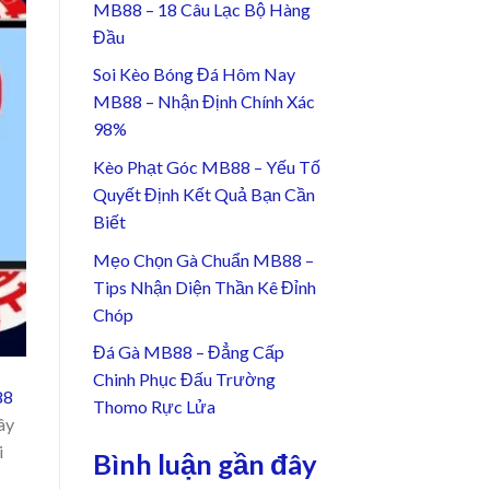
MB88 – 18 Câu Lạc Bộ Hàng
Đầu
Soi Kèo Bóng Đá Hôm Nay
MB88 – Nhận Định Chính Xác
98%
Kèo Phạt Góc MB88 – Yếu Tố
Quyết Định Kết Quả Bạn Cần
Biết
Mẹo Chọn Gà Chuẩn MB88 –
Tips Nhận Diện Thần Kê Đỉnh
Chóp
Đá Gà MB88 – Đẳng Cấp
Chinh Phục Đấu Trường
88
Thomo Rực Lửa
ây
i
Bình luận gần đây