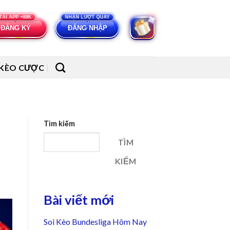
ĐĂNG KÝ
ĐĂNG NHẬP
KÈO CƯỢC
Tìm kiếm
TÌM
KIẾM
Bài viết mới
Soi Kèo Bundesliga Hôm Nay